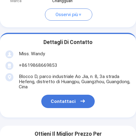
Marca
Changguan
Osservi più
Dettagli Di Contatto
Miss. Wandy
+8619868669853
Blocco D, parco industriale Ao Jia, n. 8, 3a strada
Hefeng, distretto di Huangpu, Guangzhou, Guangdong,
Cina
Contattaci
Ottieni Il Miglior Prezzo Per