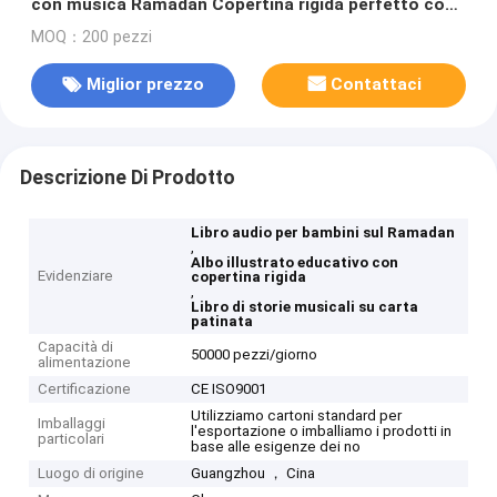
con musica Ramadan Copertina rigida perfetto con
contenuti didattici Carta d'arte
MOQ：200 pezzi
Miglior prezzo
Contattaci
Descrizione Di Prodotto
Libro audio per bambini sul Ramadan
,
Albo illustrato educativo con
Evidenziare
copertina rigida
,
Libro di storie musicali su carta
patinata
Capacità di
50000 pezzi/giorno
alimentazione
Certificazione
CE ISO9001
Utilizziamo cartoni standard per
Imballaggi
l'esportazione o imballiamo i prodotti in
particolari
base alle esigenze dei no
Luogo di origine
Guangzhou ， Cina