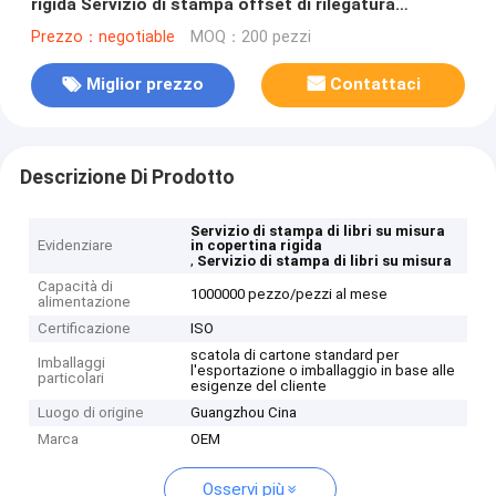
rigida Servizio di stampa offset di rilegatura
perfetta
Prezzo：negotiable
MOQ：200 pezzi
Miglior prezzo
Contattaci
Descrizione Di Prodotto
Servizio di stampa di libri su misura
Evidenziare
in copertina rigida
,
Servizio di stampa di libri su misura
Capacità di
1000000 pezzo/pezzi al mese
alimentazione
Certificazione
ISO
scatola di cartone standard per
Imballaggi
l'esportazione o imballaggio in base alle
particolari
esigenze del cliente
Luogo di origine
Guangzhou Cina
Marca
OEM
Osservi più