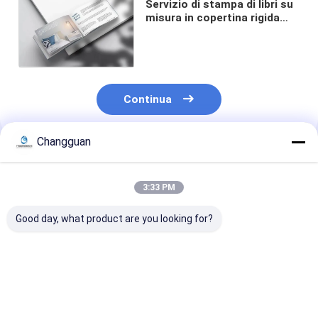
Servizio di stampa di libri su
misura in copertina rigida
Servizio di stampa offset di
rilegatura perfetta
Continua
Changguan
Prodotti Raccomandati
3:33 PM
Good day, what product are you looking for?
Alte qualità libri
Libri illustrati per
B5 Quaderno d
personalizzabili e
bambini con
scrittura Magl