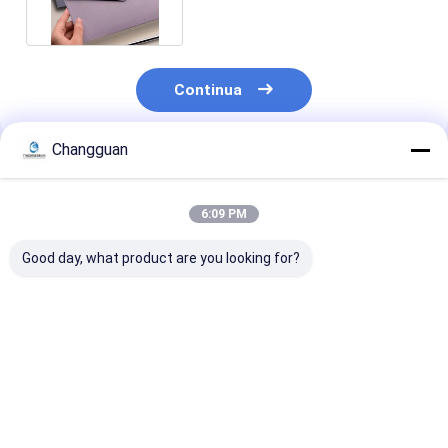
Continua
Changguan
Prodotti Raccomandati
6:09 PM
Good day, what product are you looking for?
Borsa di carta busta
Capodanno tasca
2026 Buon An
di alta qualità busta
rossa creativa
Cinese Busta 
di lavoro cartone
Capodanno cinese
Festival di Pr
carta kraft carta
festa di primavera
Busta Rossa
all'ingrosso carta
busta rossa festa di
Matrimonio Ci
Miglior prezzo
Miglior prezzo
Miglior pr