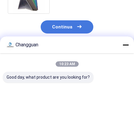
stampato
Continua
Changguan
Prodotti Raccomandati
10:23 AM
Good day, what product are you looking for?
Calendario da tavolo
Calendario di
2025 Custom 
creativo mini
scrivania stampato
Mouth English
perpetuo 365 giorni
digitale
Calendario di 
con citazioni
personalizzato 2026
a doppia bobin
giornaliere
- Disegno artistico
metallo creati
Miglior prezzo
Miglior prezzo
Miglior pr