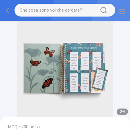
2
/
4
MOQ：200 pezzi