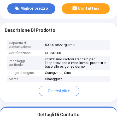
Miglior prezzo
Contattaci
Descrizione Di Prodotto
Capacità di
50000 pezzi/giorno
alimentazione
Certificazione
CE ISO9001
Utilizziamo cartoni standard per
Imballaggi
l'esportazione o imballiamo i prodotti in
particolari
base alle esigenze dei no
Luogo di origine
Guangzhou, Cina
Marca
Changguan
Osservi più
Dettagli Di Contatto