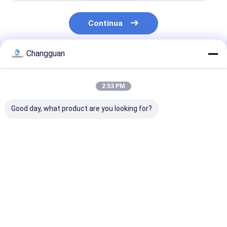
Continua
Changguan
Prodotti Raccomandati
2:53 PM
Good day, what product are you looking for?
2026 Pianificatore a
Libri illustrati per
Servizio di
copertina rigida su
bambini con
pubblicazione d
misura Agenda
copertina rigida e
con stampa
Journal Notebook
stampa di alta
personalizzat
Diary Organizer con
qualità
Brochure rileg
Miglior prezzo
Miglior prezzo
Miglior pr
stampa del logo
personalizzata
Rivista Narrat
fatta da copertina di
Romanzo Cope
carta
rigida Stampa d