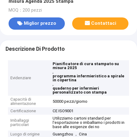
misura Agenda 2025 Stampa
MOQ：200 pezzi
Miglior prezzo
Contattaci
Descrizione Di Prodotto
Pianificatore di cura stampato su
misura 2025
,
programma infermieristico a spirale
Evidenziare
in copertina
,
quaderno per infermieri
personalizzato con stampa
Capacità di
50000 pezzi/giorno
alimentazione
Certificazione
CE ISO9001
Utilizziamo cartoni standard per
Imballaggi
l'esportazione o imballiamo i prodotti in
particolari
base alle esigenze dei no
Luogo di origine
Guangzhou ， Cina