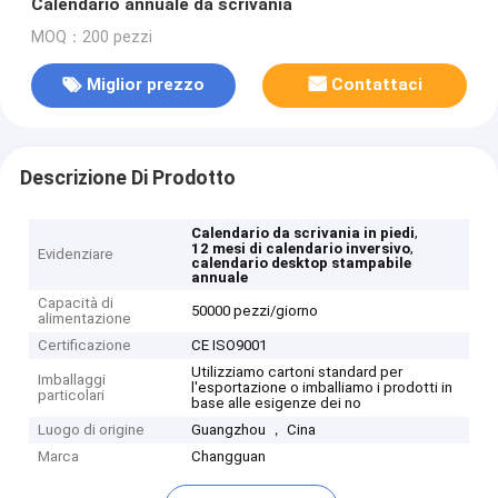
Calendario annuale da scrivania
MOQ：200 pezzi
Miglior prezzo
Contattaci
Descrizione Di Prodotto
,
Calendario da scrivania in piedi
,
12 mesi di calendario inversivo
Evidenziare
calendario desktop stampabile
annuale
Capacità di
50000 pezzi/giorno
alimentazione
Certificazione
CE ISO9001
Utilizziamo cartoni standard per
Imballaggi
l'esportazione o imballiamo i prodotti in
particolari
base alle esigenze dei no
Luogo di origine
Guangzhou ， Cina
Marca
Changguan