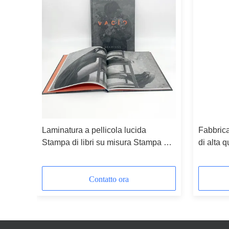
bri
Laminatura a pellicola lucida
Fabbrica
Stampa di libri su misura Stampa di
di alta q
libri a copertina rigida Stampa di libri
libri in
illustrati
Contatto ora