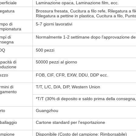
perficiale
Laminazione opaca, Laminazione film, ecc.
legatura
Brossura fresata, Cucitura a filo refe, Rilegatura a fi
Rilegatura a pettine in plastica, Cucitura a filo, Punto
mpo di
5-7 giorni lavorativi
mpionatura
mpi di
Normalmente 1-2 settimane dopo l'approvazione del 
nsegna
OQ
500 pezzi
pacità di
50000 pezzi al giorno
oduzione
ezzo
FOB, CIF, CFR, EXW, DDU, DDP ecc.
rmini di
T/T, L/C, D/A, D/P, Western Union
gamento
*T/T (30% di deposito e saldo prima della consegna, 
rto
Guangzhou
ballaggio
Cartone standard per l'esportazione
mpione
Disponibile (Costo del campione: Rimborsabile)