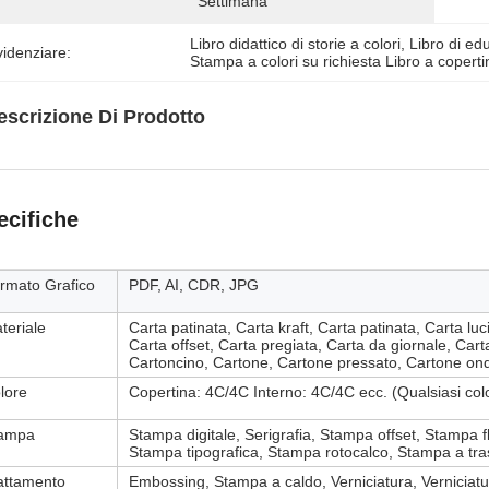
Settimana
Libro didattico di storie a colori
, 
Libro di ed
idenziare:
Stampa a colori su richiesta Libro a coperti
escrizione Di Prodotto
ecifiche
rmato Grafico
PDF, AI, CDR, JPG
teriale
Carta patinata, Carta kraft, Carta patinata, Carta lu
Carta offset, Carta pregiata, Carta da giornale, Car
Cartoncino, Cartone, Cartone pressato, Cartone ond
lore
Copertina: 4C/4C Interno: 4C/4C ecc. (Qualsiasi colo
ampa
Stampa digitale, Serigrafia, Stampa offset, Stampa f
Stampa tipografica, Stampa rotocalco, Stampa a tra
attamento
Embossing, Stampa a caldo, Verniciatura, Verniciat