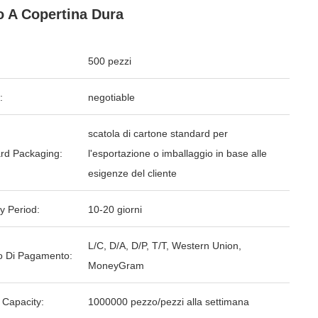
o A Copertina Dura
500 pezzi
:
negotiable
scatola di cartone standard per
rd Packaging:
l'esportazione o imballaggio in base alle
esigenze del cliente
y Period:
10-20 giorni
L/C, D/A, D/P, T/T, Western Union,
 Di Pagamento:
MoneyGram
 Capacity:
1000000 pezzo/pezzi alla settimana