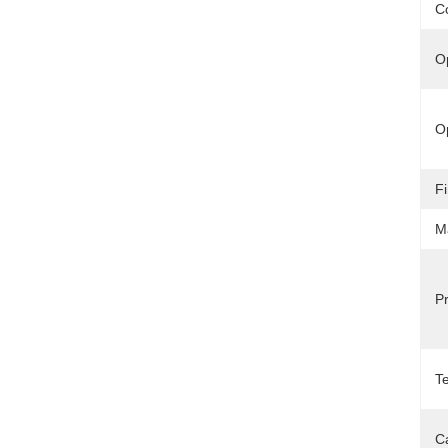
C
Op
Op
Fi
Ma
P
T
Ca