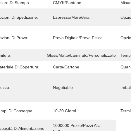
olore Di Stampa:
CMYK/Pantone
Misur
zioni Di Spedizione:
Espresso/mare/aria
Opzio
zioni Di Prova:
Prova Digitale/prova Fisica
Opzio
nitura:
Gloss/Matte/Laminato/Personalizzato
Temp
teriale Di Copertura:
Carta/cartone
Quant
rezzo:
Negotiable
Imball
empi Di Consegna:
10-20 Giorni
Termi
1000000 Pezzo/pezzi Alla 
pacità Di Alimentazione: