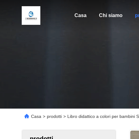
Casa
Chi siamo
p
Casa
>
prodotti
>
Libro didattico a colori per bambini 
prodotti