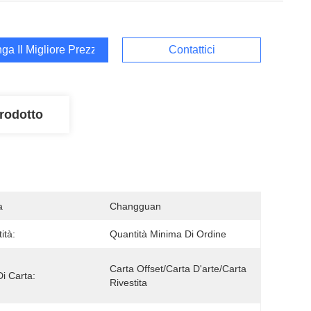
ga Il Migliore Prezzo
Contattici
rodotto
a
Changguan
ità:
Quantità Minima Di Ordine
Carta Offset/carta D'arte/carta 
Di Carta:
Rivestita