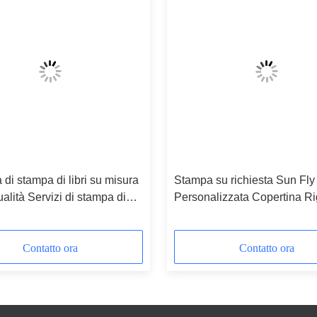
 di stampa di libri su misura
Stampa su richiesta Sun Fly
ualità Servizi di stampa di
Personalizzata Copertina Ri
 cartone a copertina morbida
Colori Completi Libri in Car
Editoria Bambini Bambini S
Libri Illustrati
Contatto ora
Contatto ora