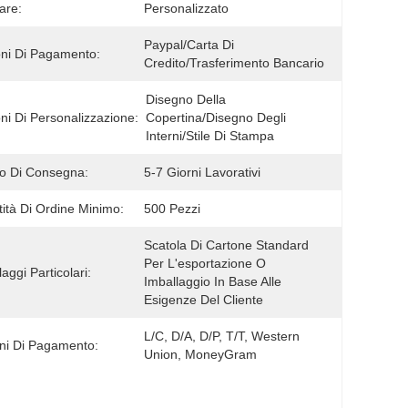
are:
Personalizzato
Paypal/carta Di 
ni Di Pagamento:
Credito/trasferimento Bancario
Disegno Della 
ni Di Personalizzazione:
Copertina/disegno Degli 
Interni/stile Di Stampa
o Di Consegna:
5-7 Giorni Lavorativi
ità Di Ordine Minimo:
500 Pezzi
Scatola Di Cartone Standard 
Per L'esportazione O 
aggi Particolari:
Imballaggio In Base Alle 
Esigenze Del Cliente
L/C, D/A, D/P, T/T, Western 
ni Di Pagamento:
Union, MoneyGram