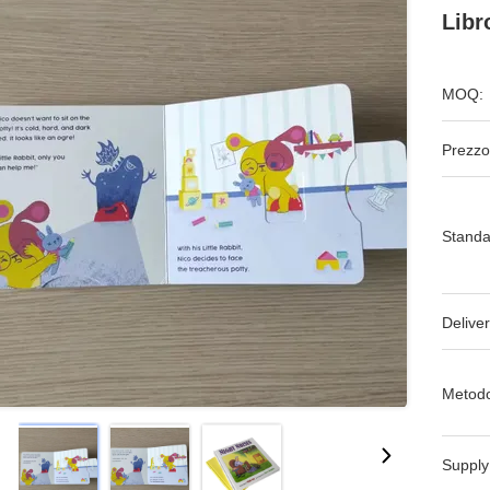
Libr
MOQ:
Prezzo
Standa
Deliver
Metodo
Supply