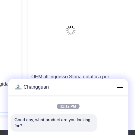
OEM all'ingrosso Storia didattica per
gida a
bambini Libro a scaffale a copertina
Changguan
tone
rigida Stampa a colori offset
tampa di
Copertina rigida Bambini
confezionati carta
Contatto ora
11:12 PM
Good day, what product are you looking 
for?