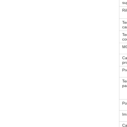
su
Ri
Te
ca
Te
co
M
Ca
pr
Pr
Te
pa
Po
Im
Ca