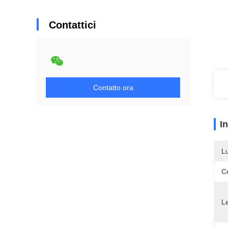
Contattici
Contatto ora
I
L
Ce
L