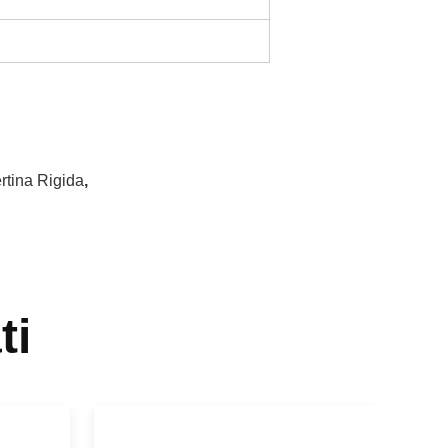
rtina Rigida
,
ti