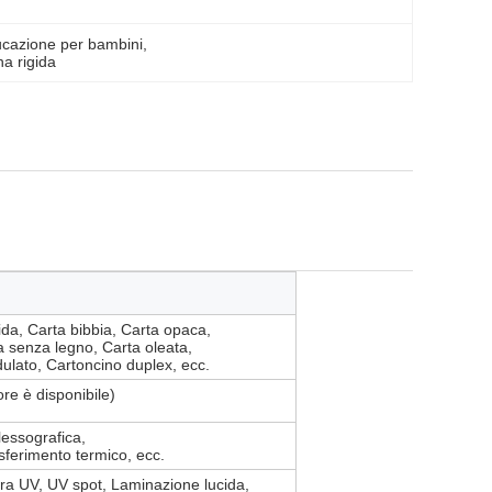
ucazione per bambini
, 
na rigida
cida, Carta bibbia, Carta opaca,
ta senza legno, Carta oleata,
ulato, Cartoncino duplex, ecc.
re è disponibile)
lessografica,
sferimento termico, ecc.
ura UV, UV spot, Laminazione lucida,