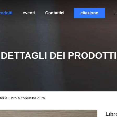
rodotti
eventi
Contattici
citazione
I
DETTAGLI DEI PRODOTTI
Storia Libro a copertina dura
Libr