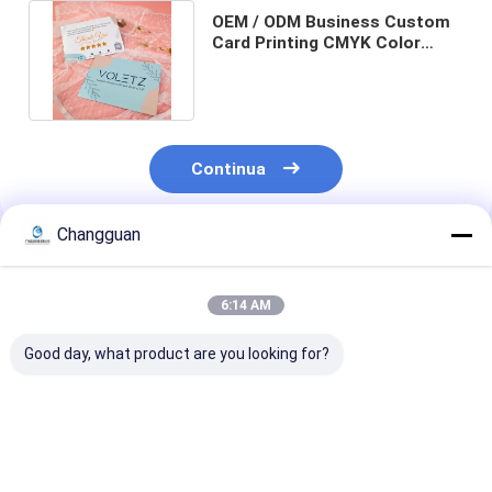
OEM / ODM Business Custom
Card Printing CMYK Color
Printing Grazie Set di carte
Continua
Changguan
Prodotti Raccomandati
6:14 AM
Good day, what product are you looking for?
Cartoline di auguri in
Stampa di biglietti
Decorazioni p