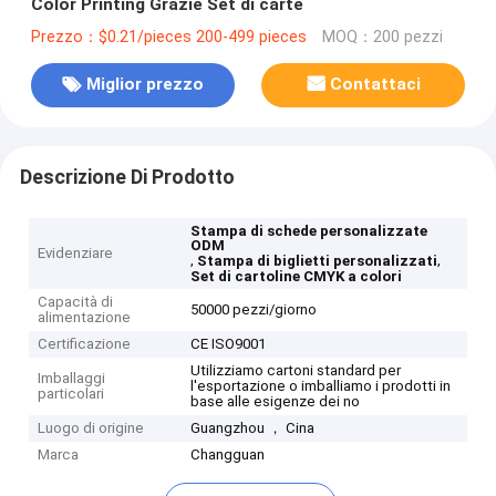
Color Printing Grazie Set di carte
Prezzo：$0.21/pieces 200-499 pieces
MOQ：200 pezzi
Miglior prezzo
Contattaci
Descrizione Di Prodotto
Stampa di schede personalizzate
ODM
Evidenziare
,
,
Stampa di biglietti personalizzati
Set di cartoline CMYK a colori
Capacità di
50000 pezzi/giorno
alimentazione
Certificazione
CE ISO9001
Utilizziamo cartoni standard per
Imballaggi
l'esportazione o imballiamo i prodotti in
particolari
base alle esigenze dei no
Luogo di origine
Guangzhou ， Cina
Marca
Changguan